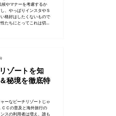
気候やマナーを考慮するか
すし、やっぱりインスタやＳ
サい格好はしたくないもので
性たちにとってこれは切...
6分
リゾートを知
＆秘境を徹底特
ジャーなビーチリゾートじゃ
ＬＣＣの普及と海外旅行の
カンスの利用者は増え、誰も