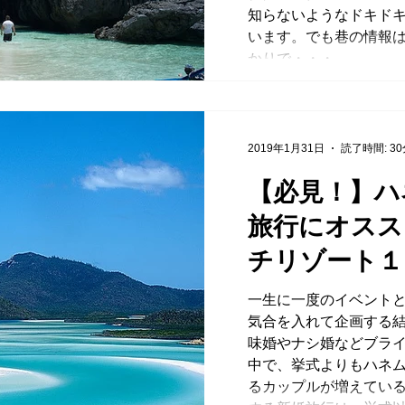
知らないようなドキド
います。でも巷の情報
かりで・・・...
2019年1月31日
読了時間: 3
【必見！】ハ
旅行にオスス
チリゾート１
一生に一度のイベント
気合を入れて企画する
味婚やナシ婚などブラ
中で、挙式よりもハネ
るカップルが増えている