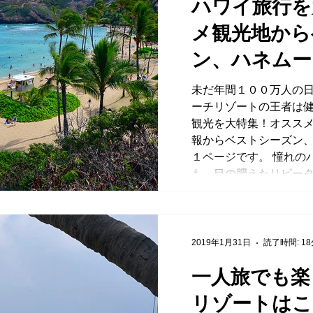
ハワイ旅行を
メ観光地から
ン、ハネムー
羅！
未だ年間１００万人の
ーチリゾートの王者は健
観光を大特集！オスス
報からベストシーズン
１ページです。 憧れの
も、目の肥えたリピータ
2019年1月31日
読了時間: 1
一人旅でも楽
リゾートはこ