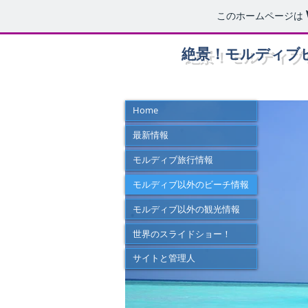
このホームページは
絶景！モルディブ
Home
最新情報
Travel
モルディブ旅行情報
モルディブ以外のビーチ情報
I'm a paragraph. Click here to add your 
モルディブ以外の観光情報
your own content and make changes to
世界のスライドショー！
サイトと管理人