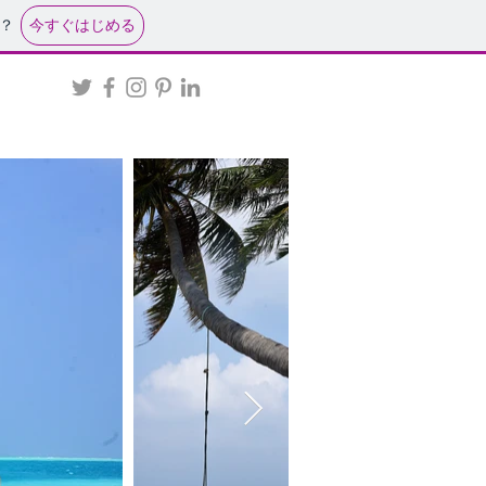
今すぐはじめる
？
e to add