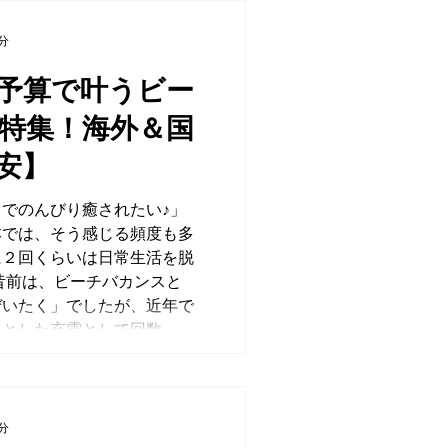
2分
予算で叶うビー
特集！海外＆国
安】
でのんびり癒されたい♪」
本では、そう感じる頻度も多
に２回くらいは日常生活を脱
昔前は、ビーチバカンスと
ぜいたく」でしたが、近年で
した充電として回数...
0分