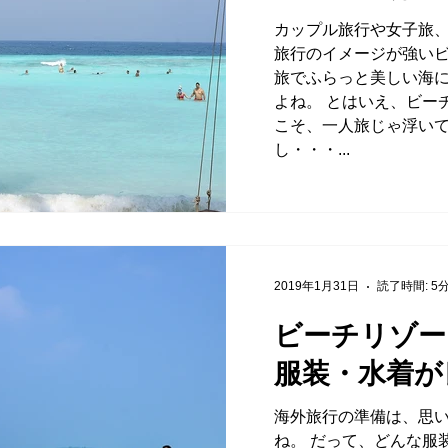
カップル旅行や女子旅
旅行のイメージが強い
旅でふらっと美しい海
よね。 とはいえ、ビー
こそ、一人旅じゃ浮い
し・・・...
2019年1月31日
読了時間: 5
ビーチリゾー
服装・水着が
海外旅行の準備は、思
ね。 だって、どんな服