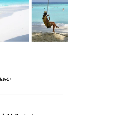
もある♪
分